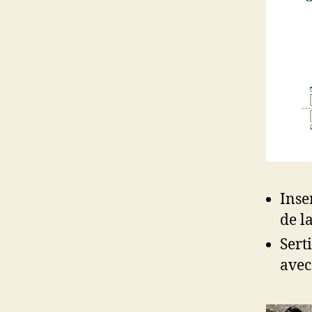
Inse
de l
Sert
avec