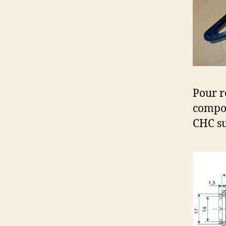
Pour ré
compos
CHC su