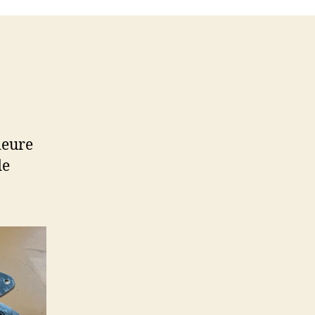
ieure
de