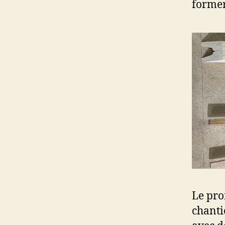
former
Le pro
chanti