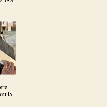
scie a
orts
ant la