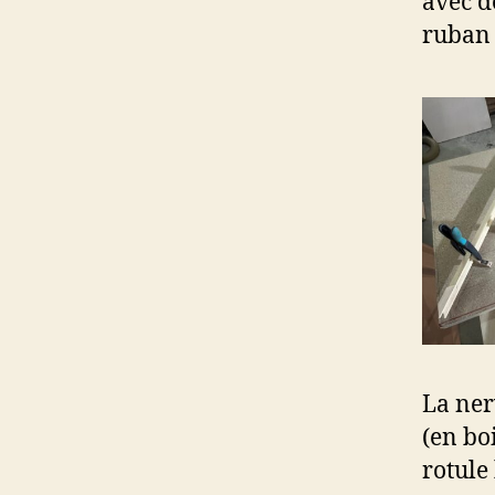
avec d
ruban e
La ner
(en boi
rotule