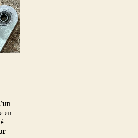
d’un
e en
é.
ur