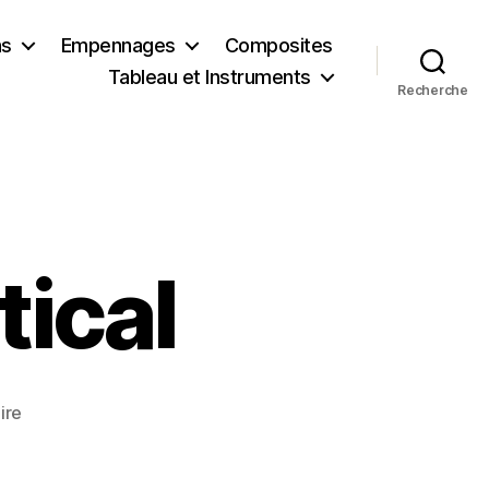
ns
Empennages
Composites
Tableau et Instruments
Recherche
ical
sur
ire
Empennage
vertical