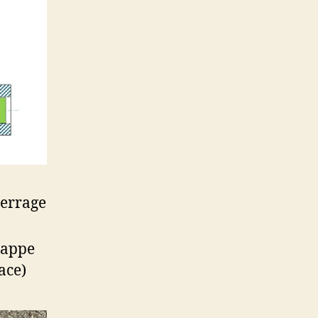
serrage
frappe
ace)