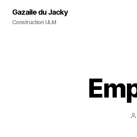
Gazaile du Jacky
Construction ULM
Emp
A
d
l’