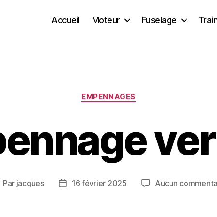
Accueil
Moteur
Fuselage
Trai
Catégories
EMPENNAGES
ennage vert
Par
jacques
16 février 2025
Aucun commenta
uteur
Date
e
de
article
l’article