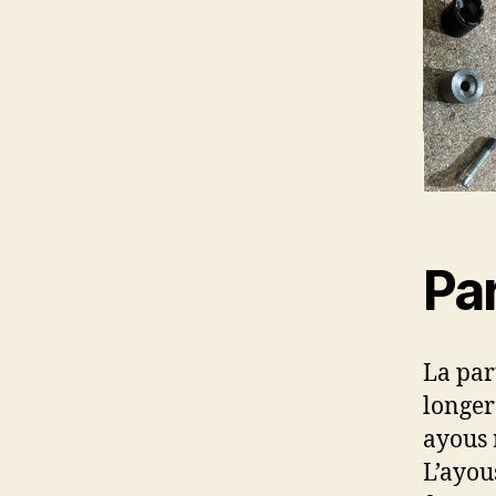
Par
La par
longer
ayous 
L’ayou