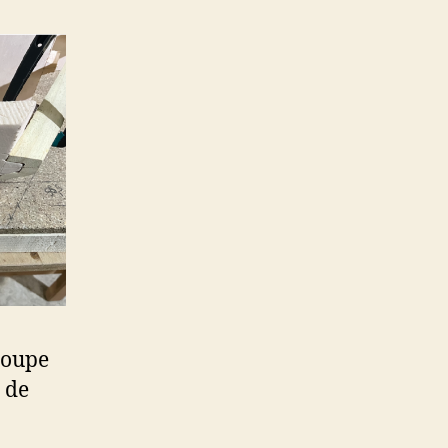
coupe
s de