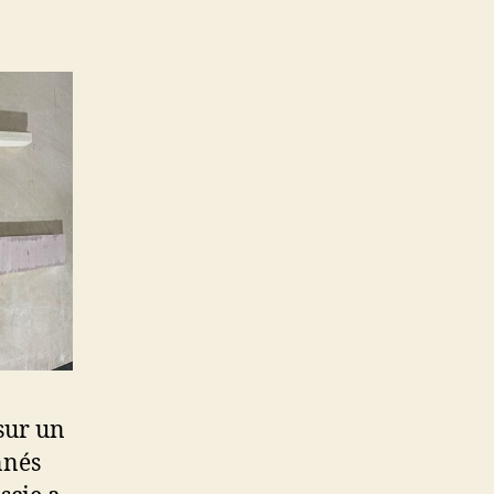
sur un
nnés