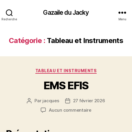
Gazaile du Jacky
Recherche
Menu
Catégorie :
Tableau et Instruments
Catégories
TABLEAU ET INSTRUMENTS
EMS EFIS
Par
jacques
27 février 2026
Auteur
Date
de
de
sur
Aucun commentaire
l’article
l’article
EMS
EFIS